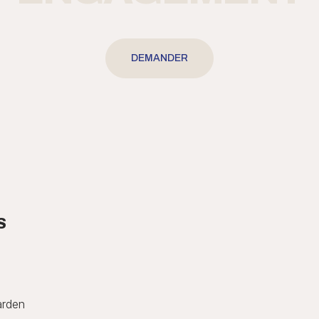
DEMANDER
S
arden