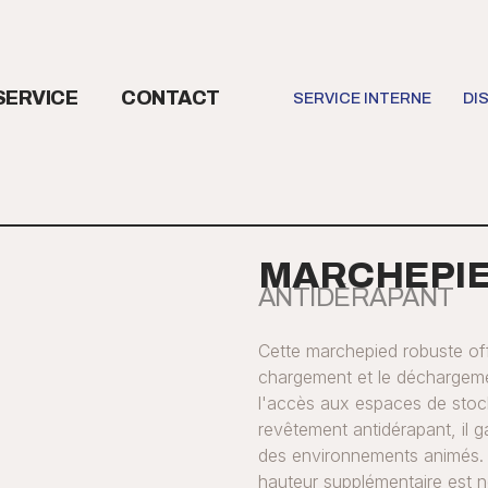
SERVICE
CONTACT
SERVICE INTERNE
DI
MARCHEPI
ANTIDÉRAPANT
Cette marchepied robuste offr
chargement et le déchargeme
l'accès aux espaces de stoc
revêtement antidérapant, il g
des environnements animés. 
hauteur supplémentaire est n