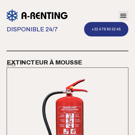
DISPONIBLE 24/7
‭+32 476 90 32 45‬
EXTINCTEUR À MOUSSE
6KG