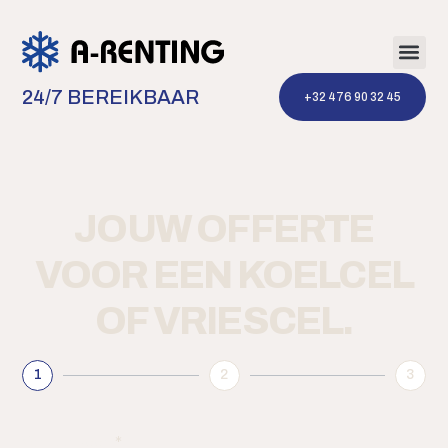
24/7 BEREIKBAAR
‭+32 476 90 32 45‬
JOUW OFFERTE
VOOR EEN KOELCEL
OF VRIESCEL.
1
2
3
Verhuur voor