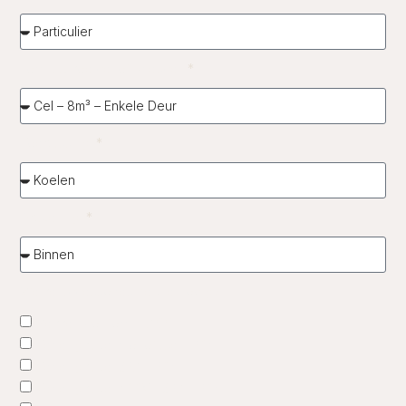
Formaat koelcel of vriescel
Toepassing
Opstelling
Welke accessoires heb je nodig?
Rekken conform HACCP
Verlengkabel monofase – 20m
Verlengkabel 32A – 20m
Verlengkabel 400V / 32A – 20m