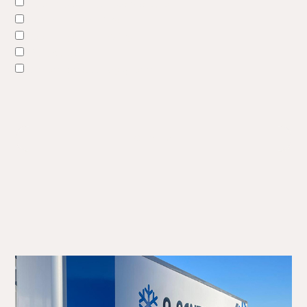
Kabelhaspel met 4 stopcontacten
Schuimblusser – 6kg
Steekwagentje - 250kg
Transpallet
Slim temperatuur logsysteem
Volgende